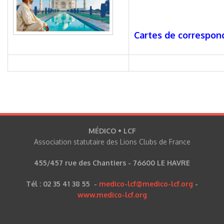
Cartes de correspon
MÉDICO • LCF
Association statutaire des Lions Clubs de France
455/457 rue des Chantiers - 76600 LE HAVRE
Tél : 02 35 41 38 55 -
medico-lcf@medico-lcf.org
-
www.medico-lcf.org